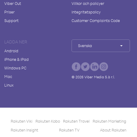
Viber Out
Villkor och policyer
Priser
Integritetspolicy
Support
Customer Complaints Code
LADDA NER
Svenska
Android
iPhone & iPad
Windows PC
Mac
©
2026
Viber Media S.à r.l.
Linux
Rakuten Viki
Rakuten Kobo
Rakuten Travel
Rakuten Marketing
Rakuten Insight
Rakuten TV
About Rakuten