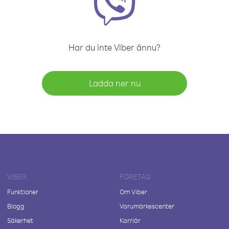
Har du inte Viber ännu?
Ladda ner nu
VIBER
FÖRETAG
Funktioner
Om Viber
Blogg
Varumärkescenter
Säkerhet
Karriär