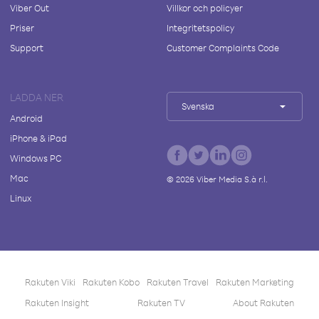
Viber Out
Villkor och policyer
Priser
Integritetspolicy
Support
Customer Complaints Code
LADDA NER
Svenska
Android
iPhone & iPad
Windows PC
Mac
©
2026
Viber Media S.à r.l.
Linux
Rakuten Viki
Rakuten Kobo
Rakuten Travel
Rakuten Marketing
Rakuten Insight
Rakuten TV
About Rakuten