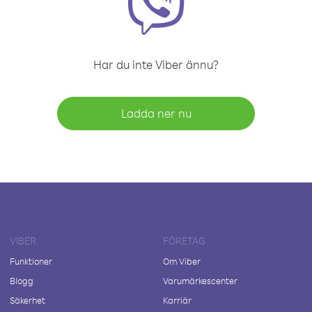
Har du inte Viber ännu?
Ladda ner nu
VIBER
FÖRETAG
Funktioner
Om Viber
Blogg
Varumärkescenter
Säkerhet
Karriär