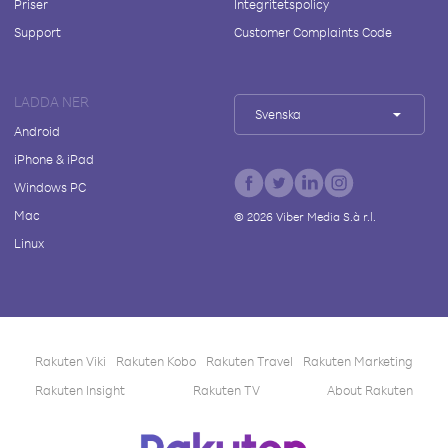
Priser
Integritetspolicy
Support
Customer Complaints Code
LADDA NER
Svenska
Android
iPhone & iPad
Windows PC
Mac
©
2026
Viber Media S.à r.l.
Linux
Rakuten Viki
Rakuten Kobo
Rakuten Travel
Rakuten Marketing
Rakuten Insight
Rakuten TV
About Rakuten