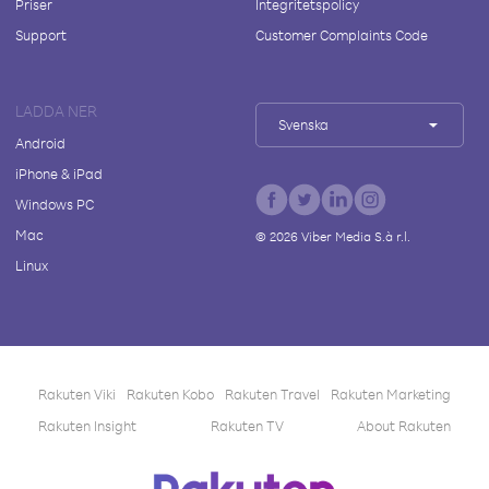
Priser
Integritetspolicy
Support
Customer Complaints Code
LADDA NER
Svenska
Android
iPhone & iPad
Windows PC
Mac
©
2026
Viber Media S.à r.l.
Linux
Rakuten Viki
Rakuten Kobo
Rakuten Travel
Rakuten Marketing
Rakuten Insight
Rakuten TV
About Rakuten