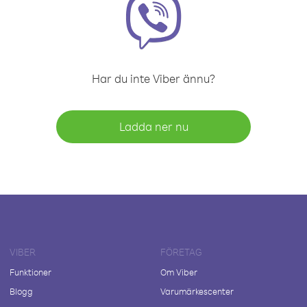
Har du inte Viber ännu?
Ladda ner nu
VIBER
FÖRETAG
Funktioner
Om Viber
Blogg
Varumärkescenter