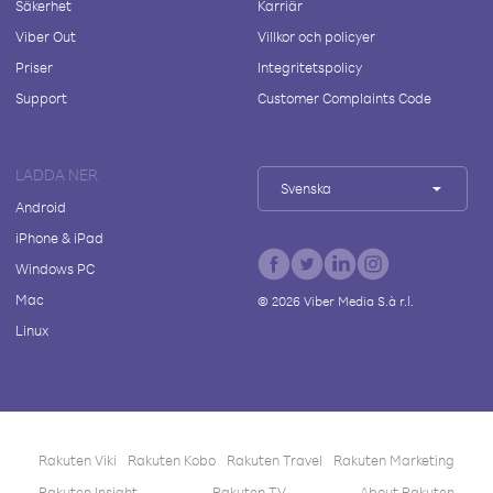
Säkerhet
Karriär
Viber Out
Villkor och policyer
Priser
Integritetspolicy
Support
Customer Complaints Code
LADDA NER
Svenska
Android
iPhone & iPad
Windows PC
Mac
©
2026
Viber Media S.à r.l.
Linux
Rakuten Viki
Rakuten Kobo
Rakuten Travel
Rakuten Marketing
Rakuten Insight
Rakuten TV
About Rakuten