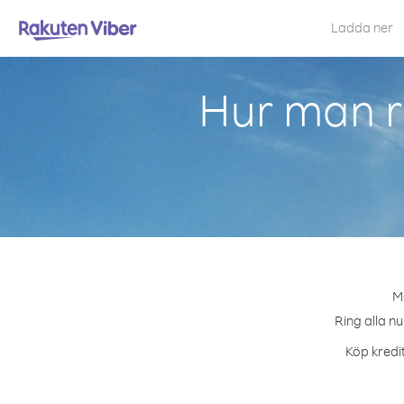
Ladda ner
Hur man ri
Me
Ring alla nu
Köp kredit