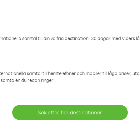
ationella samtal till din valfria destination i 30 dagar med Vibers lå
ternationella samtal till hemtelefoner och mobiler till låga priser, ut
samtalen du redan ringer
Sök efter fler destinationer