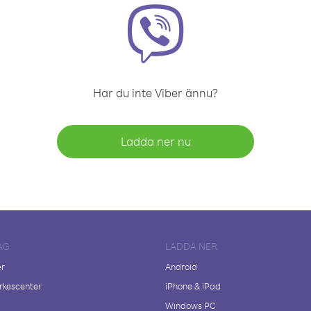
Har du inte Viber ännu?
Ladda ner nu
AG
LADDA NER
er
Android
kescenter
iPhone & iPad
Windows PC