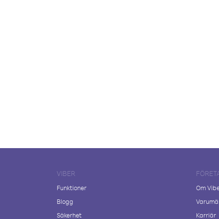
VIBER
FÖRET
Funktioner
Om Vib
Blogg
Varumär
Säkerhet
Karriär