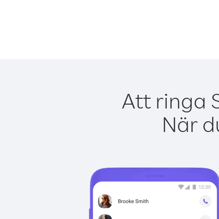
Att ringa 
När du