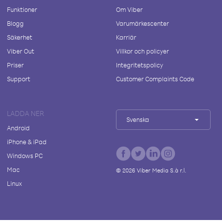
Funktioner
Om Viber
Blogg
Varumärkescenter
Säkerhet
Karriär
Viber Out
Villkor och policyer
Priser
Integritetspolicy
Support
Customer Complaints Code
LADDA NER
Svenska
Android
iPhone & iPad
Windows PC
Mac
©
2026
Viber Media S.à r.l.
Linux