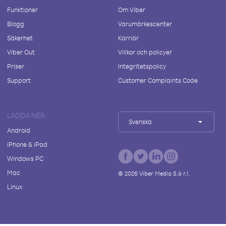
Funktioner
Om Viber
Blogg
Varumärkescenter
Säkerhet
Karriär
Viber Out
Villkor och policyer
Priser
Integritetspolicy
Support
Customer Complaints Code
LADDA NER
Svenska
Android
iPhone & iPad
Windows PC
Mac
©
2026
Viber Media S.à r.l.
Linux