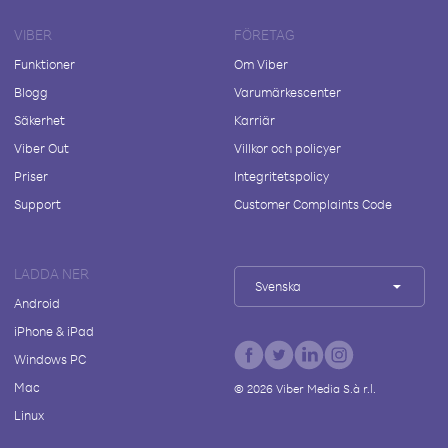
VIBER
FÖRETAG
Funktioner
Om Viber
Blogg
Varumärkescenter
Säkerhet
Karriär
Viber Out
Villkor och policyer
Priser
Integritetspolicy
Support
Customer Complaints Code
LADDA NER
Svenska
Android
iPhone & iPad
Windows PC
Mac
©
2026
Viber Media S.à r.l.
Linux