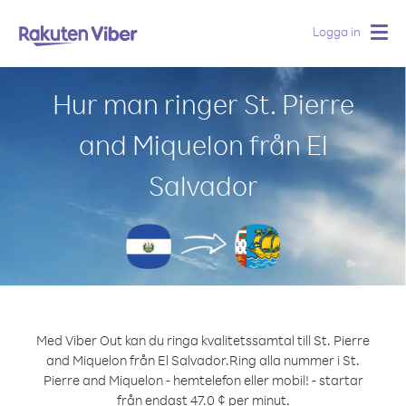
Logga in
Togg
navig
Hur man ringer St. Pierre
and Miquelon från El
Salvador
Med Viber Out kan du ringa kvalitetssamtal till St. Pierre
and Miquelon från El Salvador.
Ring alla nummer i St.
Pierre and Miquelon - hemtelefon eller mobil! - startar
från endast 47.0 ¢ per minut.