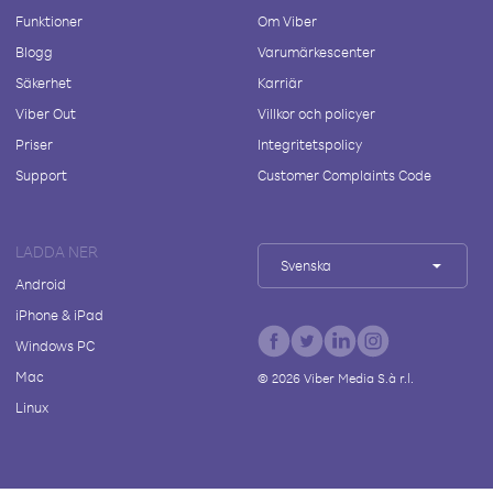
Funktioner
Om Viber
Blogg
Varumärkescenter
Säkerhet
Karriär
Viber Out
Villkor och policyer
Priser
Integritetspolicy
Support
Customer Complaints Code
LADDA NER
Svenska
Android
iPhone & iPad
Windows PC
Mac
©
2026
Viber Media S.à r.l.
Linux