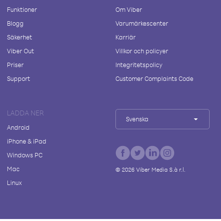
Funktioner
Om Viber
Blogg
Varumärkescenter
Säkerhet
Karriär
Viber Out
Villkor och policyer
Priser
Integritetspolicy
Support
Customer Complaints Code
LADDA NER
Svenska
Android
iPhone & iPad
Windows PC
Mac
©
2026
Viber Media S.à r.l.
Linux