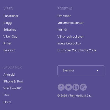
VIBER
FÖRETAG
Funktioner
Om Viber
Blogg
Varumärkescenter
Säkerhet
Karriär
Viber Out
Villkor och policyer
Priser
Integritetspolicy
Support
Customer Complaints Code
LADDA NER
Svenska
Android
iPhone & iPad
Windows PC
Mac
©
2026
Viber Media S.à r.l.
Linux