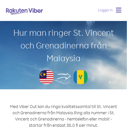
Logga in
Togg
navig
Hur man ringer St. Vincent
och Grenadinerna från
Malaysia
Med Viber Out kan du ringa kvalitetssamtal till St. Vincent
och Grenadinerna från Malaysia.
Ring alla nummer i St.
Vincent och Grenadinerna - hemtelefon eller mobil! -
startar från endast 35.0 ¢ per minut.