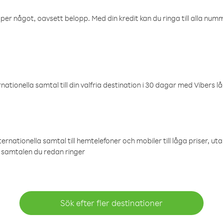
öper något, oavsett belopp. Med din kredit kan du ringa till alla numme
ationella samtal till din valfria destination i 30 dagar med Vibers lå
ternationella samtal till hemtelefoner och mobiler till låga priser, ut
samtalen du redan ringer
Sök efter fler destinationer