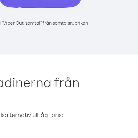
j "Viber Out-samtal" från samtalsrubriken
adinerna från
alternativ till lågt pris: