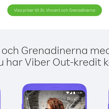
Visa priser till St. Vincent och Grenadinerna
t och Grenadinerna med
 har Viber Out-kredit 