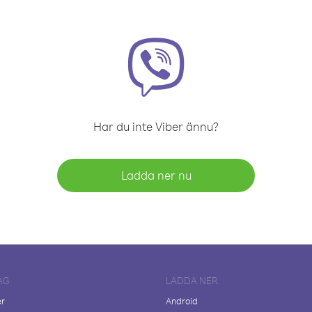
Har du inte Viber ännu?
Ladda ner nu
AG
LADDA NER
er
Android