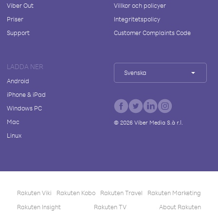
Viber Out
Villkor och policyer
Priser
Integritetspolicy
Support
Customer Complaints Code
LADDA NER
Svenska
Android
iPhone & iPad
Windows PC
Mac
©
2026
Viber Media S.à r.l.
Linux
Rakuten Viki
Rakuten Kobo
Rakuten Travel
Rakuten Marketing
Rakuten Insight
Rakuten TV
About Rakuten