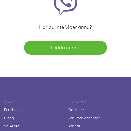
Har du inte Viber ännu?
Ladda ner nu
VIBER
FÖRETAG
Funktioner
Om Viber
Blogg
Varumärkescenter
Säkerhet
Karriär