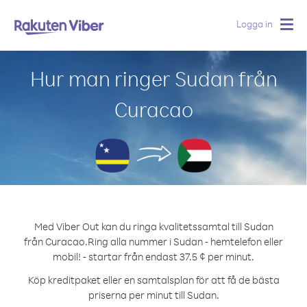
Logga in
Togg
navig
Hur man ringer Sudan från
Curacao
Med Viber Out kan du ringa kvalitetssamtal till Sudan
från Curacao.
Ring alla nummer i Sudan - hemtelefon eller
mobil! - startar från endast 37.5 ¢ per minut.
Köp kreditpaket eller en samtalsplan för att få de bästa
priserna per minut till Sudan.