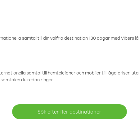
ationella samtal till din valfria destination i 30 dagar med Vibers lå
ternationella samtal till hemtelefoner och mobiler till låga priser, ut
samtalen du redan ringer
Sök efter fler destinationer