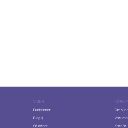
VIBER
FÖRET
Funktioner
Om Vib
Blogg
Varumär
Säkerhet
Karriär