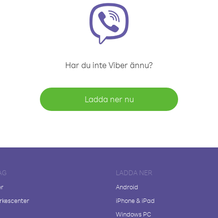
Har du inte Viber ännu?
Ladda ner nu
AG
LADDA NER
er
Android
kescenter
iPhone & iPad
Windows PC