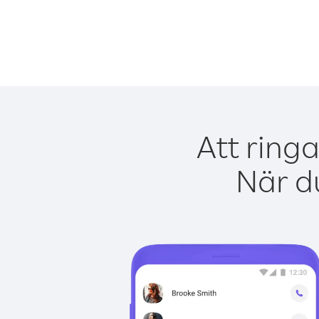
Att ring
När du