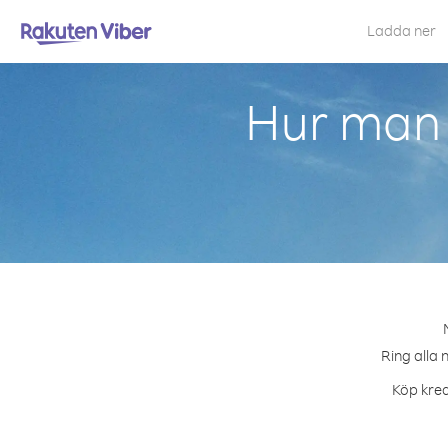
Ladda ner
Hur man 
Ring alla 
Köp kred