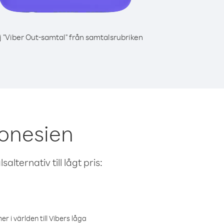
j "Viber Out-samtal" från samtalsrubriken
donesien
alternativ till lågt pris:
r i världen till Vibers låga