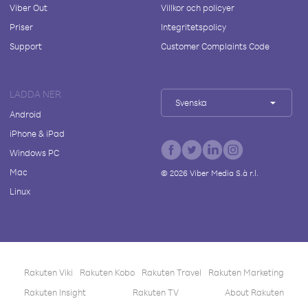
Viber Out
Villkor och policyer
Priser
Integritetspolicy
Support
Customer Complaints Code
LADDA NER
Svenska
Android
iPhone & iPad
Windows PC
Mac
©
2026
Viber Media S.à r.l.
Linux
Rakuten Viki
Rakuten Kobo
Rakuten Travel
Rakuten Marketing
Rakuten Insight
Rakuten TV
About Rakuten