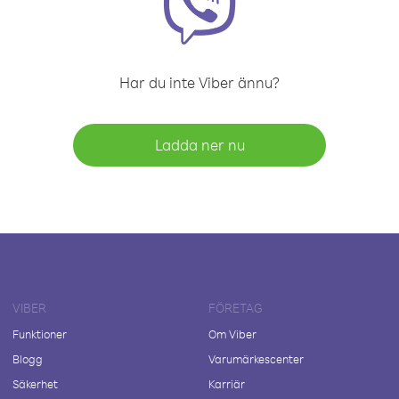
Har du inte Viber ännu?
Ladda ner nu
VIBER
FÖRETAG
Funktioner
Om Viber
Blogg
Varumärkescenter
Säkerhet
Karriär