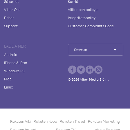
Säkerhet
Karriär
Viber Out
Villkor och policyer
Priser
Integritetspolicy
Support
Customer Complaints Code
LADDA NER
Svenska
Android
iPhone & iPad
Windows PC
Mac
©
2026
Viber Media S.à r.l.
Linux
Rakuten Viki
Rakuten Kobo
Rakuten Travel
Rakuten Marketing
Rakuten Insight
Rakuten TV
About Rakuten