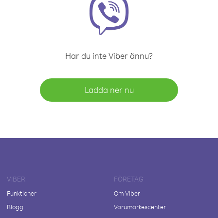
Har du inte Viber ännu?
Ladda ner nu
VIBER
FÖRETAG
Funktioner
Om Viber
Blogg
Varumärkescenter