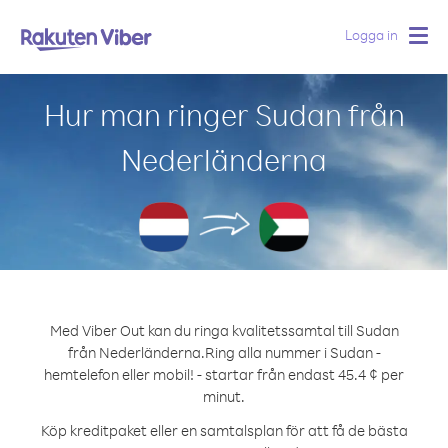
Logga in
Togg
navig
Hur man ringer Sudan från
Nederländerna
Med Viber Out kan du ringa kvalitetssamtal till Sudan
från Nederländerna.
Ring alla nummer i Sudan -
hemtelefon eller mobil! - startar från endast 45.4 ¢ per
minut.
Köp kreditpaket eller en samtalsplan för att få de bästa