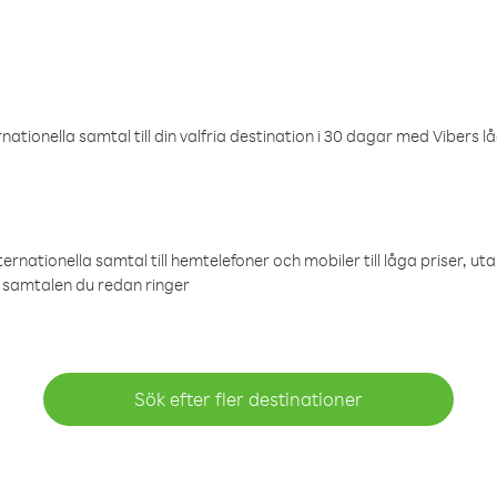
ationella samtal till din valfria destination i 30 dagar med Vibers lå
ternationella samtal till hemtelefoner och mobiler till låga priser, ut
samtalen du redan ringer
Sök efter fler destinationer