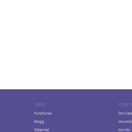
VIBER
FÖRET
Funktioner
Om Vib
Blogg
Varumär
Säkerhet
Karriär