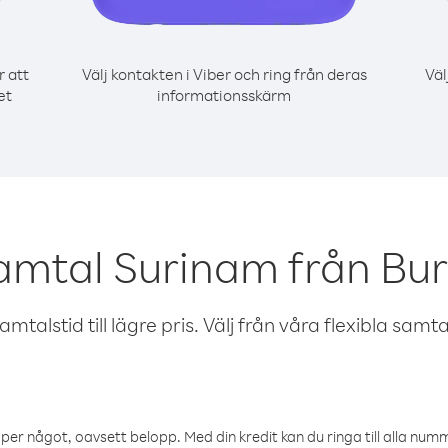
r att
Välj kontakten i Viber och ring från deras
Väl
et
informationsskärm
amtal Surinam från Bu
talstid till lägre pris. Välj från våra flexibla samtals
öper något, oavsett belopp. Med din kredit kan du ringa till alla numme