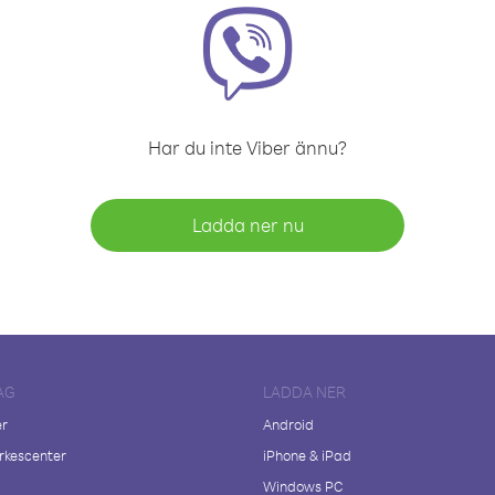
Har du inte Viber ännu?
Ladda ner nu
AG
LADDA NER
er
Android
kescenter
iPhone & iPad
Windows PC