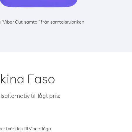
j "Viber Out-samtal" från samtalsrubriken
rkina Faso
alternativ till lågt pris:
r i världen till Vibers låga