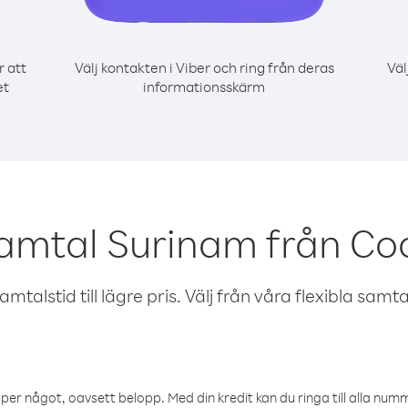
r att
Välj kontakten i Viber och ring från deras
Väl
et
informationsskärm
samtal Surinam från Coo
talstid till lägre pris. Välj från våra flexibla samtals
öper något, oavsett belopp. Med din kredit kan du ringa till alla numme