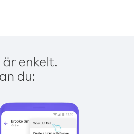
är enkelt.
kan du: