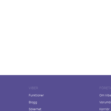
VIBER
FÖRET
Funktioner
Om Vib
Blogg
Varumär
Säkerhet
Karriär