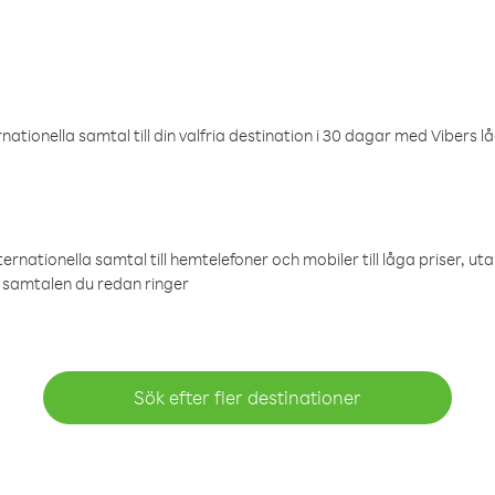
ationella samtal till din valfria destination i 30 dagar med Vibers lå
ternationella samtal till hemtelefoner och mobiler till låga priser, ut
samtalen du redan ringer
Sök efter fler destinationer