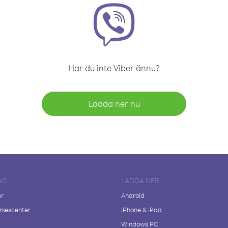
Har du inte Viber ännu?
Ladda ner nu
AG
LADDA NER
er
Android
kescenter
iPhone & iPad
Windows PC