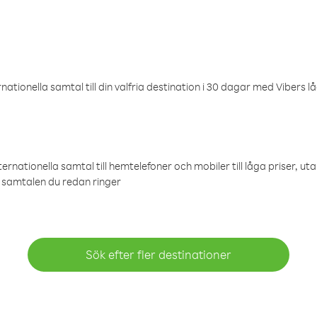
ationella samtal till din valfria destination i 30 dagar med Vibers lå
ternationella samtal till hemtelefoner och mobiler till låga priser, ut
samtalen du redan ringer
Sök efter fler destinationer