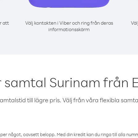
r att
Välj kontakten i Viber och ring från deras
Väl
informationsskärm
r samtal Surinam från E
talstid till lägre pris. Välj från våra flexibla samtals
öper något, oavsett belopp. Med din kredit kan du ringa till alla numme