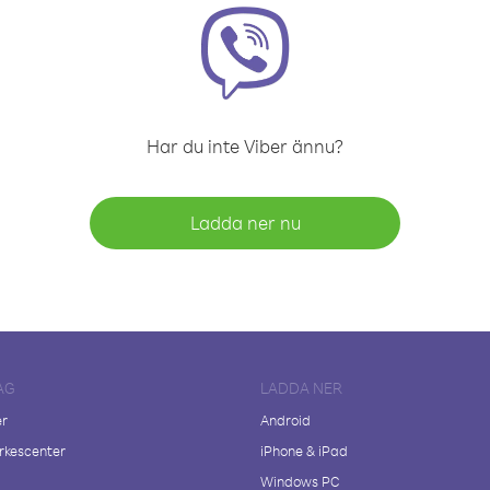
Har du inte Viber ännu?
Ladda ner nu
AG
LADDA NER
er
Android
kescenter
iPhone & iPad
Windows PC