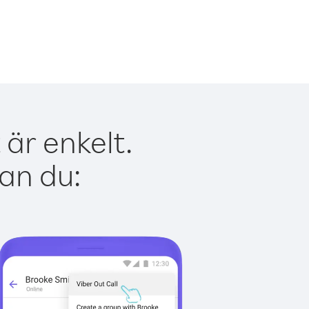
är enkelt.
kan du: