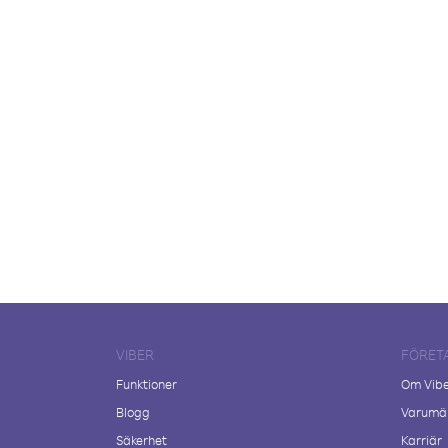
VIBER
FÖRET
Funktioner
Om Vib
Blogg
Varumär
Säkerhet
Karriär