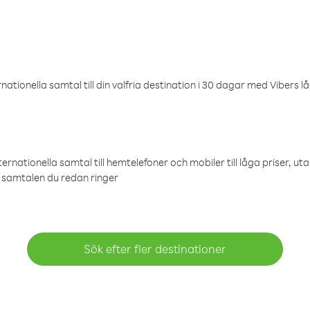
ationella samtal till din valfria destination i 30 dagar med Vibers lå
ternationella samtal till hemtelefoner och mobiler till låga priser, ut
samtalen du redan ringer
Sök efter fler destinationer