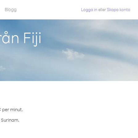
Blogg
Logga in
eller
Skapa konto
ån Fiji
¢ per minut.
l Surinam.