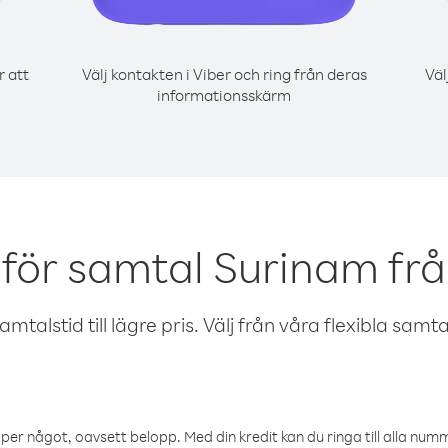
r att
Välj kontakten i Viber och ring från deras
Väl
informationsskärm
för samtal Surinam från
talstid till lägre pris. Välj från våra flexibla samtals
öper något, oavsett belopp. Med din kredit kan du ringa till alla numme