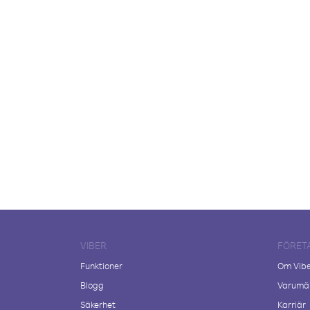
VIBER
FÖRET
Funktioner
Om Vib
Blogg
Varumär
Säkerhet
Karriär