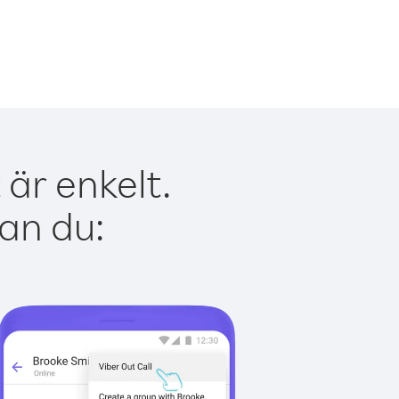
är enkelt.
kan du: