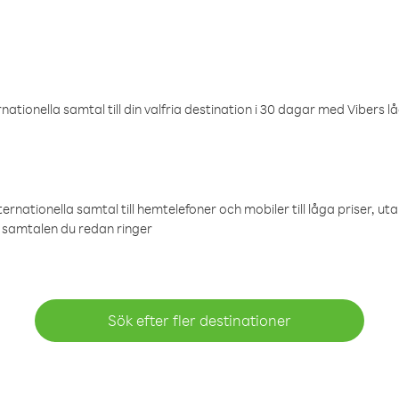
ationella samtal till din valfria destination i 30 dagar med Vibers lå
ternationella samtal till hemtelefoner och mobiler till låga priser, ut
samtalen du redan ringer
Sök efter fler destinationer