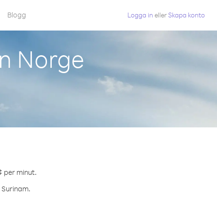
Blogg
Logga in
eller
Skapa konto
ån Norge
¢ per minut.
l Surinam.