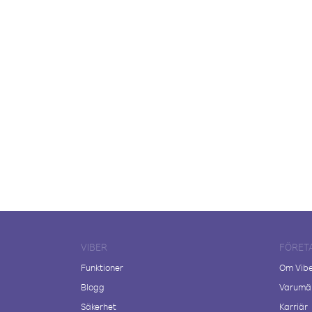
VIBER
FÖRET
Funktioner
Om Vib
Blogg
Varumär
Säkerhet
Karriär