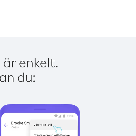
är enkelt.
kan du: