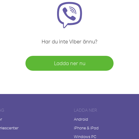
Har du inte Viber ännu?
Ladda ner nu
AG
LADDA NER
er
Android
kescenter
iPhone & iPad
Windows PC