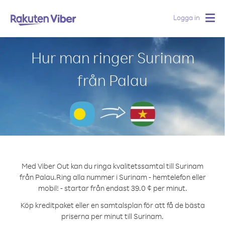
Logga in
Togg
navig
Hur man ringer Surinam
från Palau
Med Viber Out kan du ringa kvalitetssamtal till Surinam
från Palau.
Ring alla nummer i Surinam - hemtelefon eller
mobil! - startar från endast 39.0 ¢ per minut.
Köp kreditpaket eller en samtalsplan för att få de bästa
priserna per minut till Surinam.