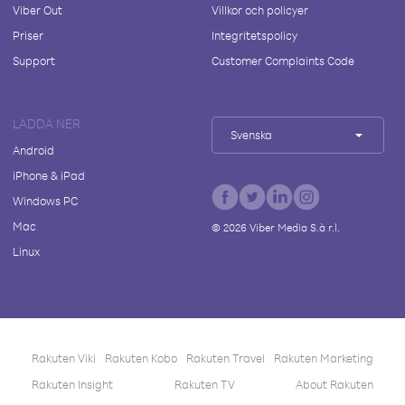
Viber Out
Villkor och policyer
Priser
Integritetspolicy
Support
Customer Complaints Code
LADDA NER
Svenska
Android
iPhone & iPad
Windows PC
Mac
©
2026
Viber Media S.à r.l.
Linux
Rakuten Viki
Rakuten Kobo
Rakuten Travel
Rakuten Marketing
Rakuten Insight
Rakuten TV
About Rakuten