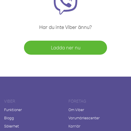
Har du inte Viber ännu?
Ladda ner nu
VIBER
FÖRETAG
Funktioner
Om Viber
Blogg
Varumärkescenter
Säkerhet
Karriär