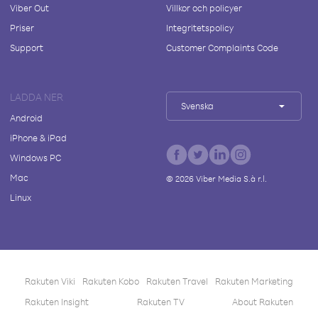
Viber Out
Villkor och policyer
Priser
Integritetspolicy
Support
Customer Complaints Code
LADDA NER
Svenska
Android
iPhone & iPad
Windows PC
Mac
©
2026
Viber Media S.à r.l.
Linux
Rakuten Viki
Rakuten Kobo
Rakuten Travel
Rakuten Marketing
Rakuten Insight
Rakuten TV
About Rakuten