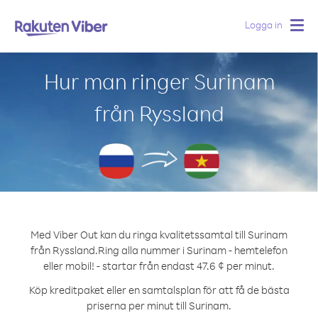
Logga in
Togg
navig
Hur man ringer Surinam
från Ryssland
Med Viber Out kan du ringa kvalitetssamtal till Surinam
från Ryssland.
Ring alla nummer i Surinam - hemtelefon
eller mobil! - startar från endast 47.6 ¢ per minut.
Köp kreditpaket eller en samtalsplan för att få de bästa
priserna per minut till Surinam.