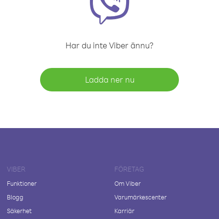
Har du inte Viber ännu?
Ladda ner nu
VIBER
FÖRETAG
Funktioner
Om Viber
Blogg
Varumärkescenter
Säkerhet
Karriär