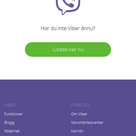
Har du inte Viber ännu?
Ladda ner nu
VIBER
FÖRETAG
Funktioner
Om Viber
Blogg
Varumärkescenter
Säkerhet
Karriär