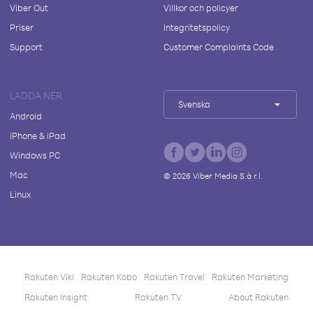
Viber Out
Villkor och policyer
Priser
Integritetspolicy
Support
Customer Complaints Code
LADDA NER
Svenska
Android
iPhone & iPad
Windows PC
Mac
©
2026
Viber Media S.à r.l.
Linux
Rakuten Viki
Rakuten Kobo
Rakuten Travel
Rakuten Marketing
Rakuten Insight
Rakuten TV
About Rakuten