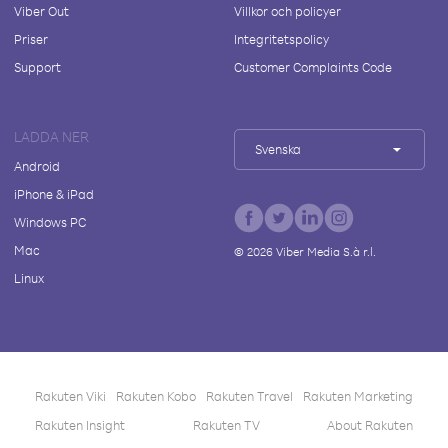
Viber Out
Villkor och policyer
Priser
Integritetspolicy
Support
Customer Complaints Code
LADDA NER
Svenska
Android
iPhone & iPad
Windows PC
Mac
©
2026
Viber Media S.à r.l.
Linux
Rakuten Viki
Rakuten Kobo
Rakuten Travel
Rakuten Marketing
Rakuten Insight
Rakuten TV
About Rakuten