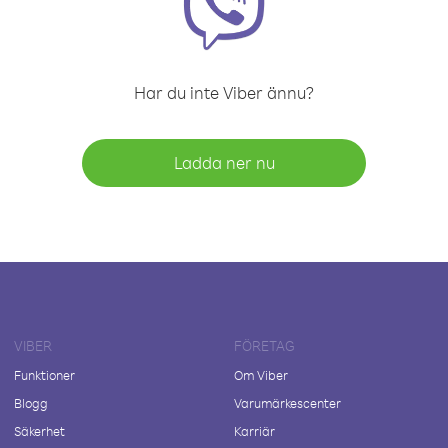
Har du inte Viber ännu?
Ladda ner nu
VIBER
FÖRETAG
Funktioner
Om Viber
Blogg
Varumärkescenter
Säkerhet
Karriär