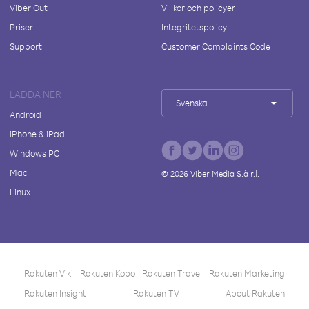
Viber Out
Villkor och policyer
Priser
Integritetspolicy
Support
Customer Complaints Code
LADDA NER
Svenska
Android
iPhone & iPad
Windows PC
Mac
©
2026
Viber Media S.à r.l.
Linux
Rakuten Viki
Rakuten Kobo
Rakuten Travel
Rakuten Marketing
Rakuten Insight
Rakuten TV
About Rakuten