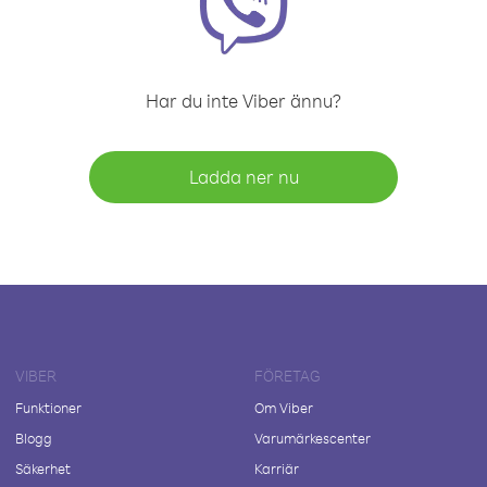
Har du inte Viber ännu?
Ladda ner nu
VIBER
FÖRETAG
Funktioner
Om Viber
Blogg
Varumärkescenter
Säkerhet
Karriär