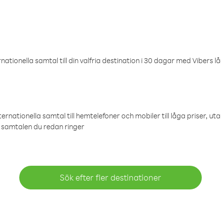
ationella samtal till din valfria destination i 30 dagar med Vibers lå
ternationella samtal till hemtelefoner och mobiler till låga priser, ut
samtalen du redan ringer
Sök efter fler destinationer