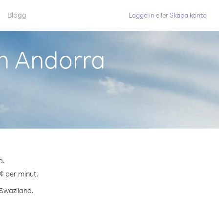
Blogg
Logga in
eller
Skapa konto
ån Andorra
a.
 ¢ per minut.
 Swaziland.