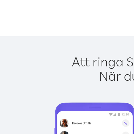
Att ringa 
När du