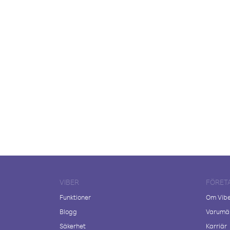
VIBER
FÖRET
Funktioner
Om Vib
Blogg
Varumär
Säkerhet
Karriär