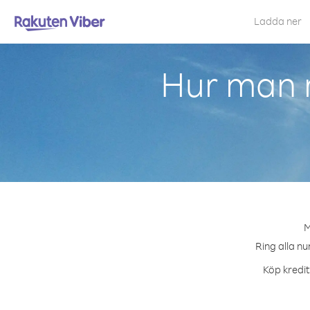
Ladda ner
Hur man r
M
Ring alla nu
Köp kredit