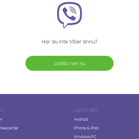
Har du inte Viber ännu?
Ladda ner nu
AG
LADDA NER
er
Android
kescenter
iPhone & iPad
Windows PC