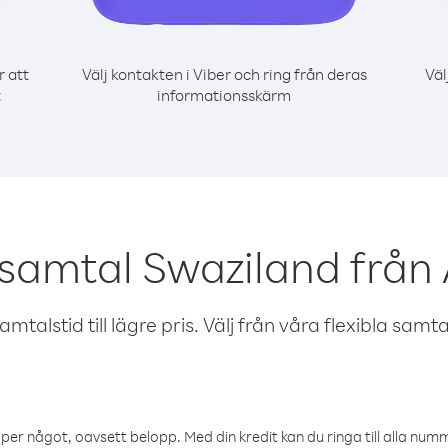
r att
Välj kontakten i Viber och ring från deras
Väl
t
informationsskärm
 samtal Swaziland från
talstid till lägre pris. Välj från våra flexibla samtals
öper något, oavsett belopp. Med din kredit kan du ringa till alla numme