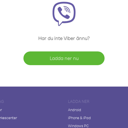
Har du inte Viber ännu?
Ladda ner nu
AG
LADDA NER
er
Android
kescenter
iPhone & iPad
Windows PC