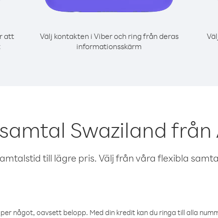
r att
Välj kontakten i Viber och ring från deras
Väl
t
informationsskärm
 samtal Swaziland från 
talstid till lägre pris. Välj från våra flexibla samtals
öper något, oavsett belopp. Med din kredit kan du ringa till alla numme