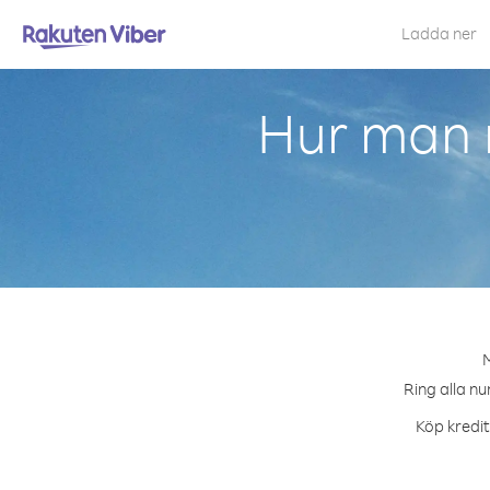
Ladda ner
Hur man r
M
Ring alla nu
Köp kredit