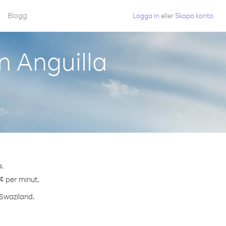
Blogg
Logga in
eller
Skapa konto
n Anguilla
a.
 ¢ per minut.
 Swaziland.