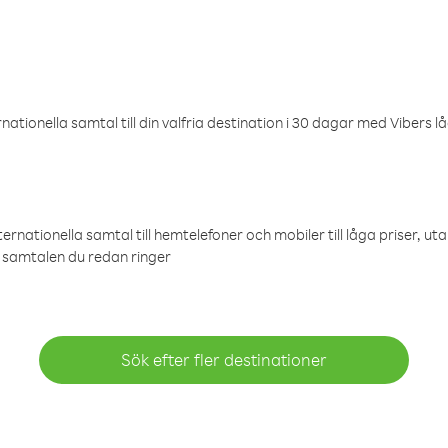
ationella samtal till din valfria destination i 30 dagar med Vibers lå
ternationella samtal till hemtelefoner och mobiler till låga priser, ut
samtalen du redan ringer
Sök efter fler destinationer