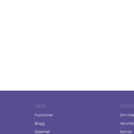
VIBER
FÖRET
Funktioner
Om Vib
Blogg
Varumär
Säkerhet
Karriär