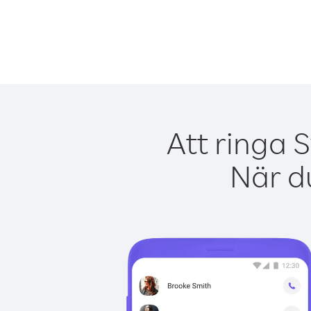
Att ringa 
När du