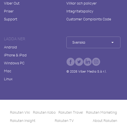
Viber Out
Villkor och policyer
Priser
Integritetspolicy
Support
Customer Complaints Code
LADDA NER
Svenska
Android
iPhone & iPad
Windows PC
Mac
©
2026
Viber Media S.à r.l.
Linux
Rakuten Viki
Rakuten Kobo
Rakuten Travel
Rakuten Marketing
Rakuten Insight
Rakuten TV
About Rakuten