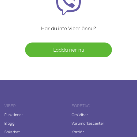
Har du inte Viber ännu?
Ladda ner nu
VIBER
FÖRETAG
Funktioner
Om Viber
Blogg
Varumärkescenter
Säkerhet
Karriär