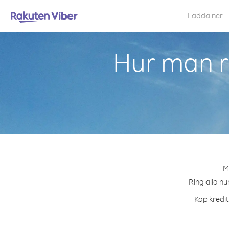
Ladda ner
Hur man r
M
Ring alla nu
Köp kredit