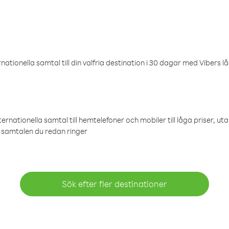
ationella samtal till din valfria destination i 30 dagar med Vibers lå
ternationella samtal till hemtelefoner och mobiler till låga priser, ut
samtalen du redan ringer
Sök efter fler destinationer