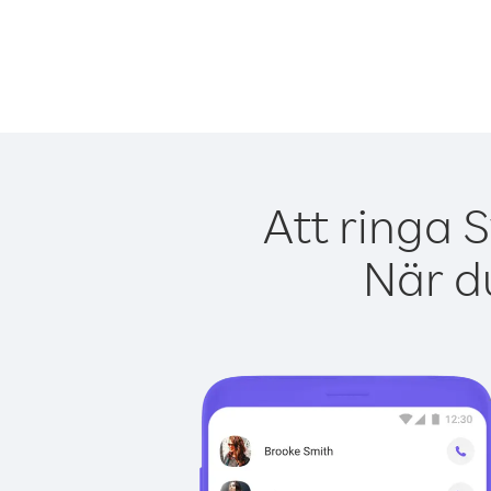
Att ringa 
När du