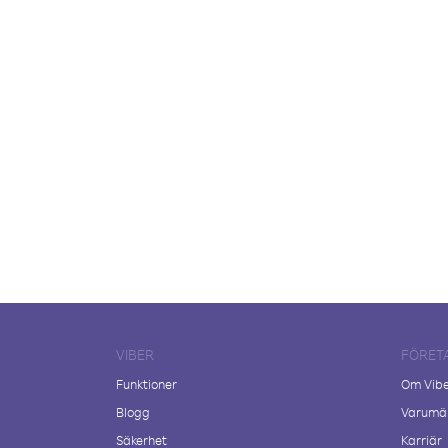
VIBER
FÖRET
Funktioner
Om Vib
Blogg
Varumär
Säkerhet
Karriär