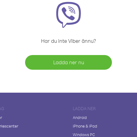
Har du inte Viber ännu?
Ladda ner nu
AG
LADDA NER
er
Android
kescenter
iPhone & iPad
Windows PC