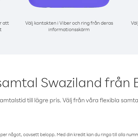
r att
Välj kontakten i Viber och ring från deras
Väl
t
informationsskärm
 samtal Swaziland från
talstid till lägre pris. Välj från våra flexibla samtals
öper något, oavsett belopp. Med din kredit kan du ringa till alla numme