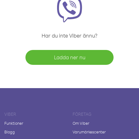
Har du inte Viber ännu?
Ladda ner nu
VIBER
FÖRETAG
Funktioner
Om Viber
Blogg
Varumärkescenter