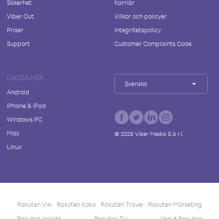
Säkerhet
Karriär
Viber Out
Villkor och policyer
Priser
Integritetspolicy
Support
Customer Complaints Code
LADDA NER
Svenska
Android
iPhone & iPad
Windows PC
Mac
©
2026
Viber Media S.à r.l.
Linux
Rakuten Viki
Rakuten Kobo
Rakuten Travel
Rakuten Marketing
Rakuten Insight
Rakuten TV
About Rakuten