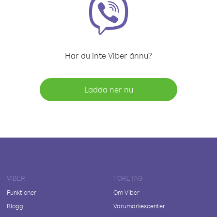
Har du inte Viber ännu?
Ladda ner nu
VIBER
FÖRETAG
Funktioner
Om Viber
Blogg
Varumärkescenter