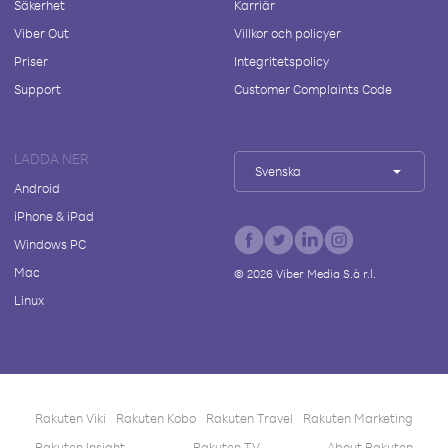
Säkerhet
Karriär
Viber Out
Villkor och policyer
Priser
Integritetspolicy
Support
Customer Complaints Code
LADDA NER
Svenska
Android
iPhone & iPad
Windows PC
Mac
©
2026
Viber Media S.à r.l.
Linux
Rakuten Viki
Rakuten Kobo
Rakuten Travel
Rakuten Marketing
Rakuten Insight
Rakuten TV
About Rakuten