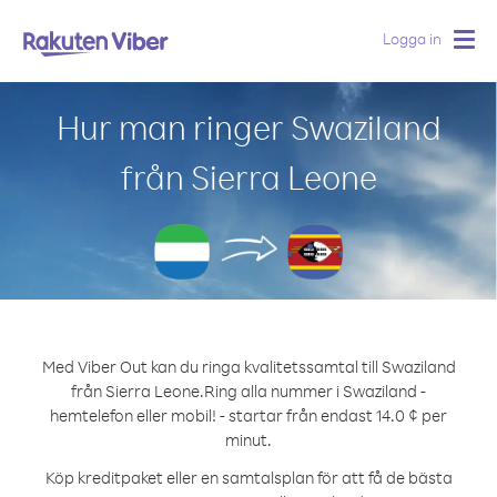
Logga in
Togg
navig
Hur man ringer Swaziland
från Sierra Leone
Med Viber Out kan du ringa kvalitetssamtal till Swaziland
från Sierra Leone.
Ring alla nummer i Swaziland -
hemtelefon eller mobil! - startar från endast 14.0 ¢ per
minut.
Köp kreditpaket eller en samtalsplan för att få de bästa