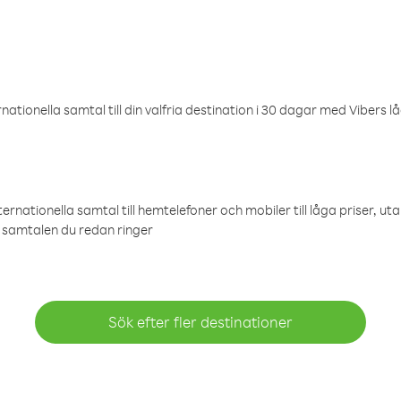
ationella samtal till din valfria destination i 30 dagar med Vibers lå
ternationella samtal till hemtelefoner och mobiler till låga priser, ut
samtalen du redan ringer
Sök efter fler destinationer