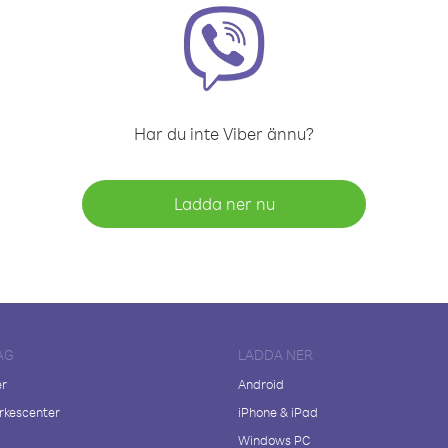
Har du inte Viber ännu?
Ladda ner nu
AG
LADDA NER
er
Android
kescenter
iPhone & iPad
Windows PC