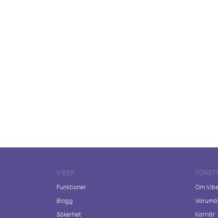
VIBER
FÖRET
Funktioner
Om Vib
Blogg
Varumär
Säkerhet
Karriär