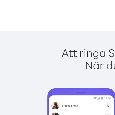
Att ringa 
När du