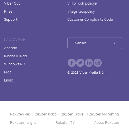
Viber Out
Villkor och policyer
Priser
Integritetspolicy
Support
Customer Complaints Code
LADDA NER
Svenska
Android
iPhone & iPad
Windows PC
Mac
©
2026
Viber Media S.à r.l.
Linux
Rakuten Viki
Rakuten Kobo
Rakuten Travel
Rakuten Marketing
Rakuten Insight
Rakuten TV
About Rakuten