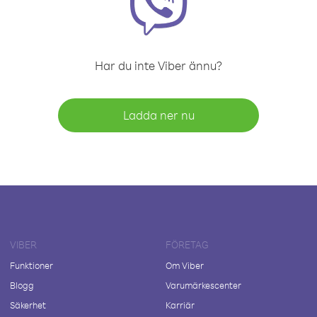
Har du inte Viber ännu?
Ladda ner nu
VIBER
FÖRETAG
Funktioner
Om Viber
Blogg
Varumärkescenter
Säkerhet
Karriär