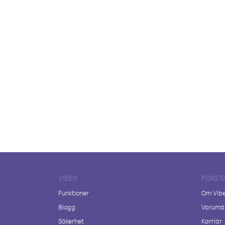
VIBER
FÖRET
Funktioner
Om Vib
Blogg
Varumär
Säkerhet
Karriär