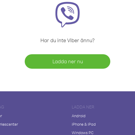
Har du inte Viber ännu?
Ladda ner nu
AG
LADDA NER
er
Android
kescenter
iPhone & iPad
Windows PC