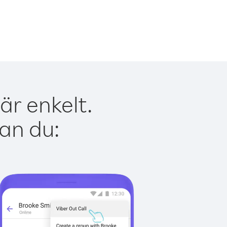
är enkelt.
kan du: