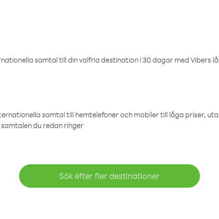
ationella samtal till din valfria destination i 30 dagar med Vibers lå
ternationella samtal till hemtelefoner och mobiler till låga priser, ut
samtalen du redan ringer
Sök efter fler destinationer