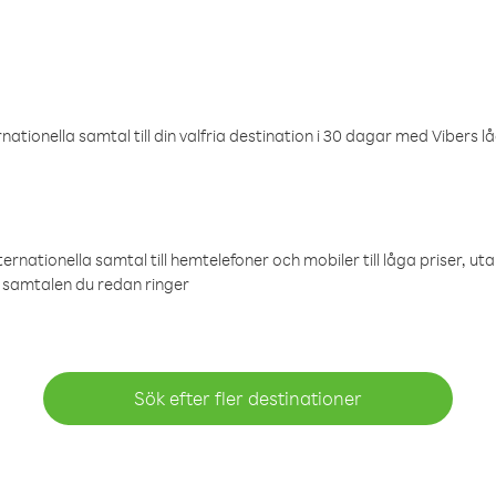
ationella samtal till din valfria destination i 30 dagar med Vibers lå
ternationella samtal till hemtelefoner och mobiler till låga priser, ut
samtalen du redan ringer
Sök efter fler destinationer