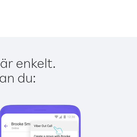
är enkelt.
kan du: