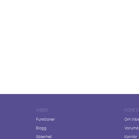
VIBER
FÖRET
Funktioner
Om Vib
Blogg
Varumär
Säkerhet
Karriär