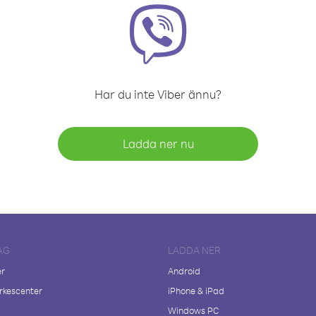
Har du inte Viber ännu?
Ladda ner nu
AG
LADDA NER
er
Android
kescenter
iPhone & iPad
Windows PC