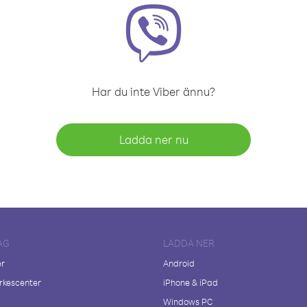
Har du inte Viber ännu?
Ladda ner nu
AG
LADDA NER
er
Android
kescenter
iPhone & iPad
Windows PC