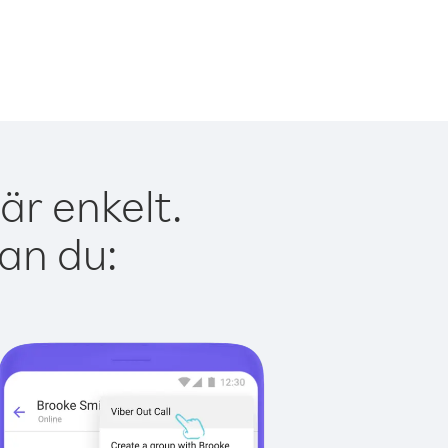
är enkelt.
kan du: