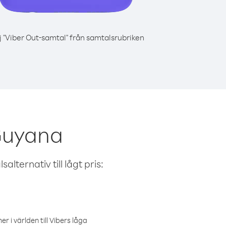
j "Viber Out-samtal" från samtalsrubriken
 Guyana
alternativ till lågt pris:
r i världen till Vibers låga