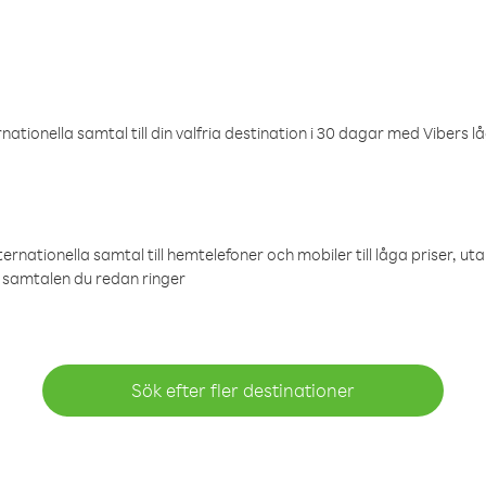
ationella samtal till din valfria destination i 30 dagar med Vibers lå
ternationella samtal till hemtelefoner och mobiler till låga priser, ut
samtalen du redan ringer
Sök efter fler destinationer