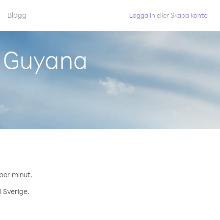
Blogg
Logga in
eller
Skapa konto
n Guyana
 per minut.
l Sverige.