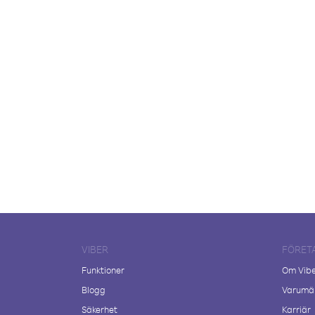
VIBER
FÖRET
Funktioner
Om Vib
Blogg
Varumär
Säkerhet
Karriär