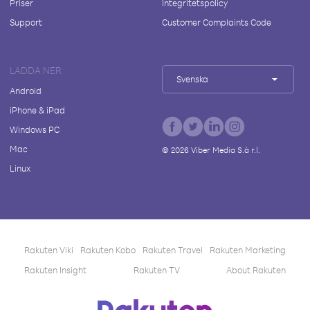
Priser
Integritetspolicy
Support
Customer Complaints Code
LADDA NER
Svenska
Android
iPhone & iPad
Windows PC
Mac
©
2026
Viber Media S.à r.l.
Linux
Rakuten Viki
Rakuten Kobo
Rakuten Travel
Rakuten Marketing
Rakuten Insight
Rakuten TV
About Rakuten