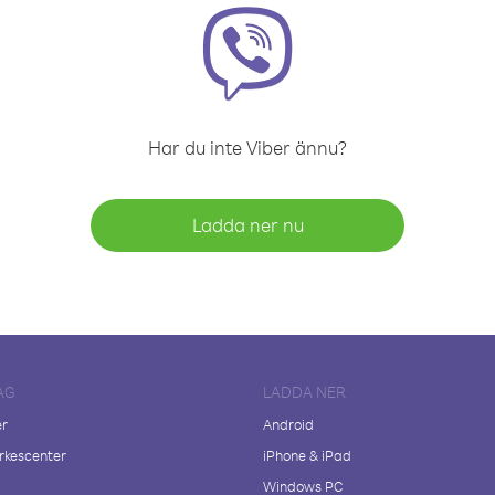
Har du inte Viber ännu?
Ladda ner nu
AG
LADDA NER
er
Android
kescenter
iPhone & iPad
Windows PC