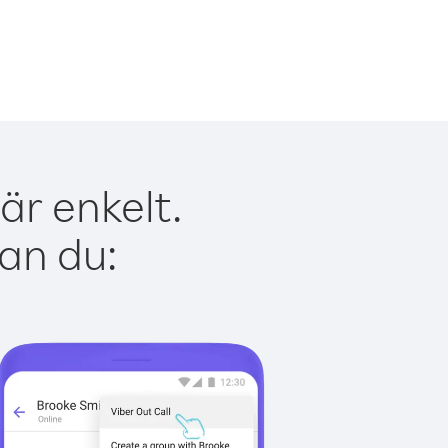
är enkelt.
kan du: