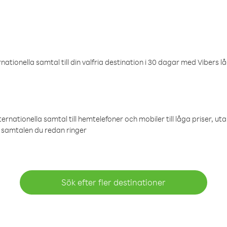
ationella samtal till din valfria destination i 30 dagar med Vibers lå
ternationella samtal till hemtelefoner och mobiler till låga priser, ut
samtalen du redan ringer
Sök efter fler destinationer