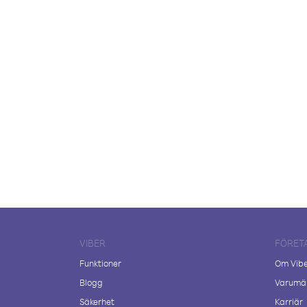
VIBER
FÖRET
Funktioner
Om Vib
Blogg
Varumär
Säkerhet
Karriär