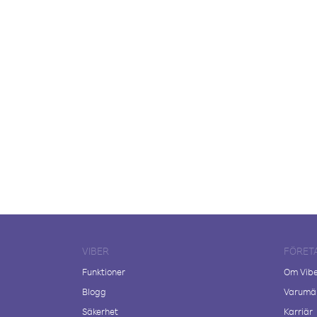
VIBER
FÖRET
Funktioner
Om Vib
Blogg
Varumär
Säkerhet
Karriär