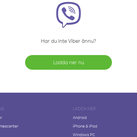
Har du inte Viber ännu?
Ladda ner nu
AG
LADDA NER
er
Android
kescenter
iPhone & iPad
Windows PC