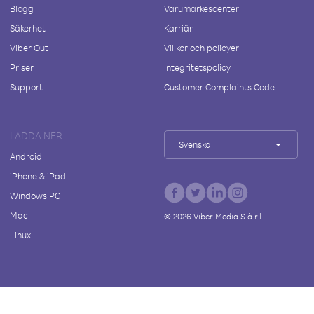
Blogg
Varumärkescenter
Säkerhet
Karriär
Viber Out
Villkor och policyer
Priser
Integritetspolicy
Support
Customer Complaints Code
LADDA NER
Svenska
Android
iPhone & iPad
Windows PC
Mac
©
2026
Viber Media S.à r.l.
Linux