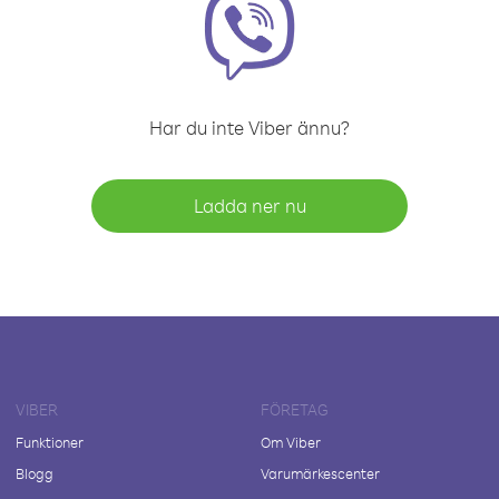
Har du inte Viber ännu?
Ladda ner nu
VIBER
FÖRETAG
Funktioner
Om Viber
Blogg
Varumärkescenter