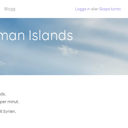
Blogg
Logga in
eller
Skapa konto
man Islands
nds.
 per minut.
l Syrien.