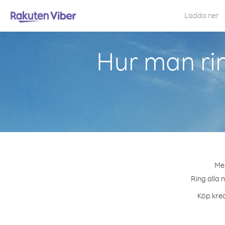
Ladda ner
Hur man ri
Med
Ring alla 
Köp kred