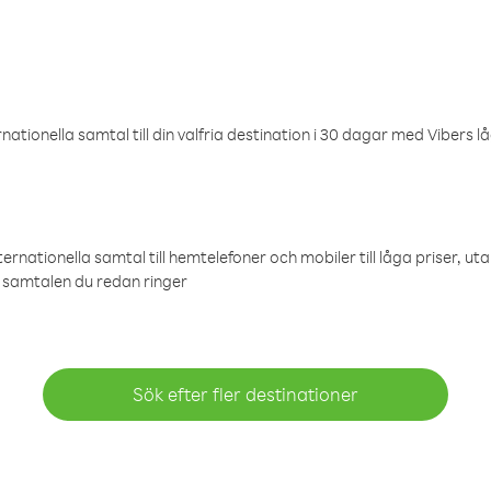
ationella samtal till din valfria destination i 30 dagar med Vibers lå
ternationella samtal till hemtelefoner och mobiler till låga priser, ut
samtalen du redan ringer
Sök efter fler destinationer