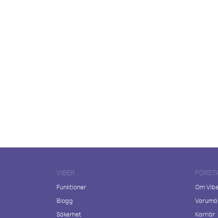
VIBER
FÖRET
Funktioner
Om Vib
Blogg
Varumär
Säkerhet
Karriär