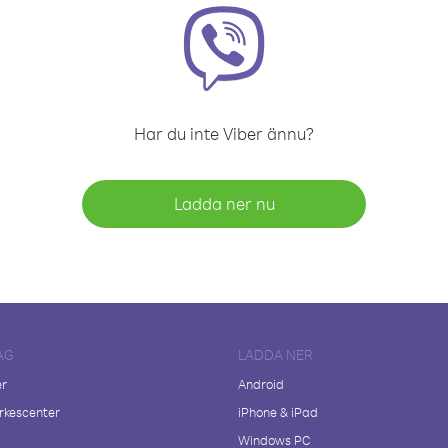
Har du inte Viber ännu?
Ladda ner nu
AG
LADDA NER
er
Android
kescenter
iPhone & iPad
Windows PC