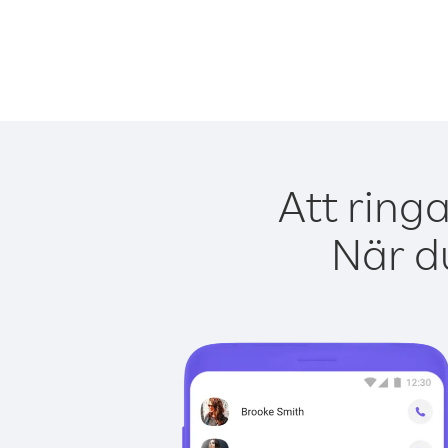
Att ring
När du