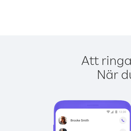
Att ring
När du