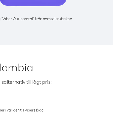
j "Viber Out-samtal" från samtalsrubriken
olombia
alternativ till lågt pris:
r i världen till Vibers låga