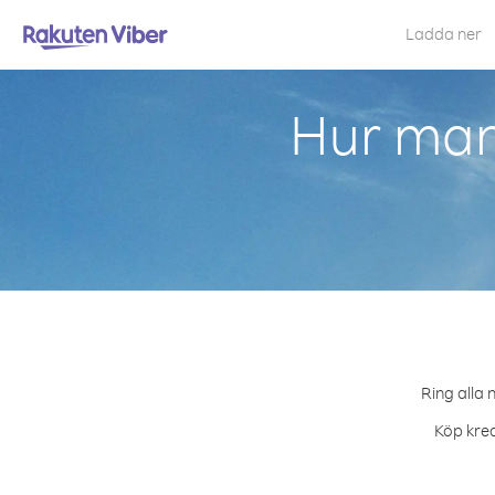
Ladda ner
Hur man
Ring alla 
Köp kred