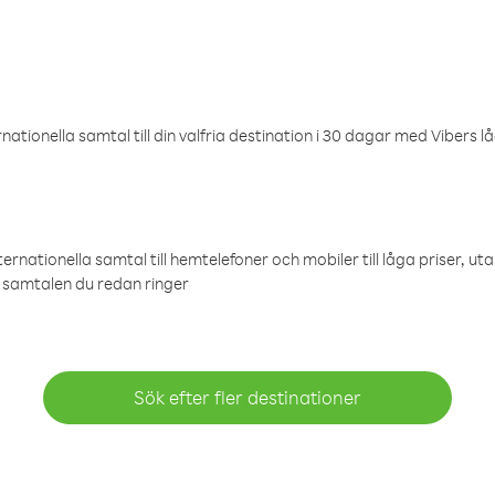
ationella samtal till din valfria destination i 30 dagar med Vibers lå
ternationella samtal till hemtelefoner och mobiler till låga priser, ut
samtalen du redan ringer
Sök efter fler destinationer