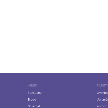
VIBER
FÖRET
Funktioner
Om Vib
Blogg
Varumär
Säkerhet
Karriär