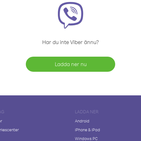
Har du inte Viber ännu?
Ladda ner nu
AG
LADDA NER
er
Android
kescenter
iPhone & iPad
Windows PC