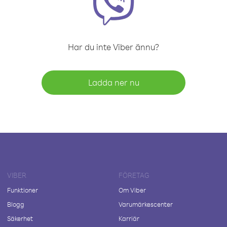
Har du inte Viber ännu?
Ladda ner nu
VIBER
FÖRETAG
Funktioner
Om Viber
Blogg
Varumärkescenter
Säkerhet
Karriär