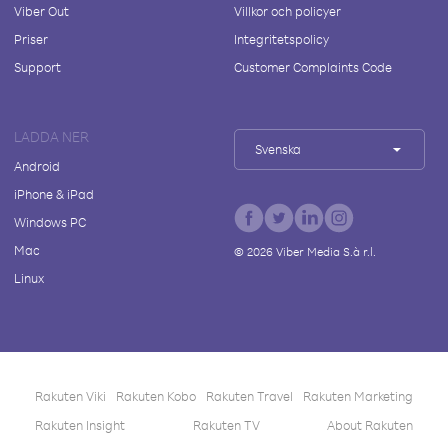
Viber Out
Villkor och policyer
Priser
Integritetspolicy
Support
Customer Complaints Code
LADDA NER
Svenska
Android
iPhone & iPad
Windows PC
Mac
©
2026
Viber Media S.à r.l.
Linux
Rakuten Viki
Rakuten Kobo
Rakuten Travel
Rakuten Marketing
Rakuten Insight
Rakuten TV
About Rakuten