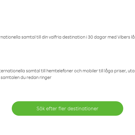
ationella samtal till din valfria destination i 30 dagar med Vibers lå
ternationella samtal till hemtelefoner och mobiler till låga priser, ut
samtalen du redan ringer
Sök efter fler destinationer