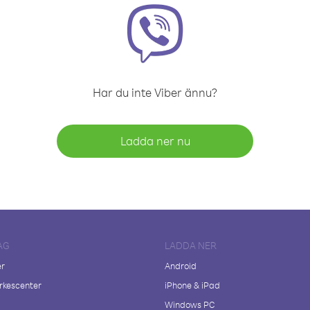
Har du inte Viber ännu?
Ladda ner nu
AG
LADDA NER
er
Android
kescenter
iPhone & iPad
Windows PC