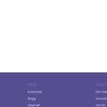
VIBER
FÖRET
Funktioner
Om Vib
Blogg
Varumär
Säkerhet
Karriär