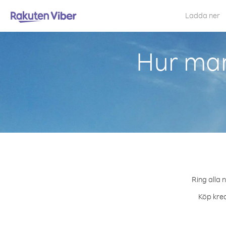
Ladda ner
Hur man
Ring alla 
Köp kred