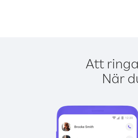
Att ring
När du