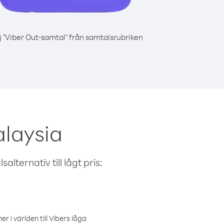
j "Viber Out-samtal" från samtalsrubriken
alaysia
alternativ till lågt pris:
r i världen till Vibers låga