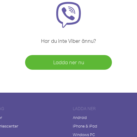
Har du inte Viber ännu?
Ladda ner nu
AG
LADDA NER
er
Android
kescenter
iPhone & iPad
Windows PC