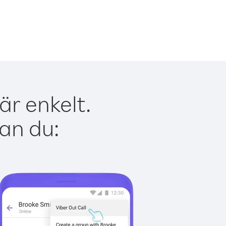
är enkelt.
kan du: