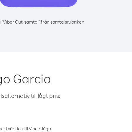
j "Viber Out-samtal" från samtalsrubriken
go Garcia
alternativ till lågt pris:
r i världen till Vibers låga