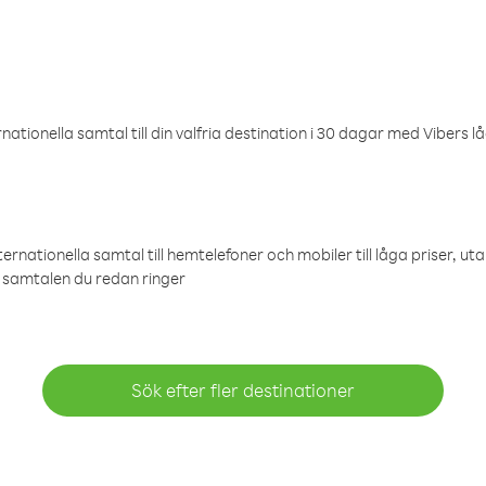
ationella samtal till din valfria destination i 30 dagar med Vibers lå
ternationella samtal till hemtelefoner och mobiler till låga priser, ut
samtalen du redan ringer
Sök efter fler destinationer