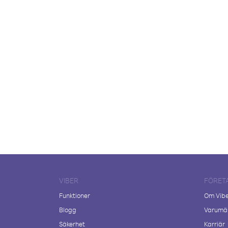
VIBER
FÖRET
Funktioner
Om Vib
Blogg
Varumär
Säkerhet
Karriär