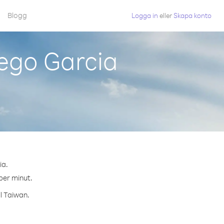
Blogg
Logga in
eller
Skapa konto
ego Garcia
ia.
 per minut.
ll Taiwan.