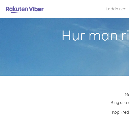
Ladda ner
Hur man r
Me
Ring alla 
Köp kredi