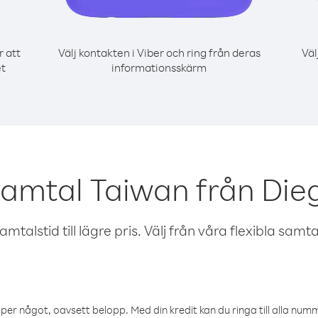
r att
Välj kontakten i Viber och ring från deras
Väl
et
informationsskärm
samtal Taiwan från Die
talstid till lägre pris. Välj från våra flexibla samtals
öper något, oavsett belopp. Med din kredit kan du ringa till alla numme