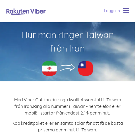
Logga in
Togg
navig
Hur man ringer Taiwan
från Iran
Med Viber Out kan du ringa kvalitetssamtal till Taiwan
från Iran.
Ring alla nummer i Taiwan - hemtelefon eller
mobil! - startar från endast 2.1 ¢ per minut.
Köp kreditpaket eller en samtalsplan för att få de bästa
priserna per minut till Taiwan.