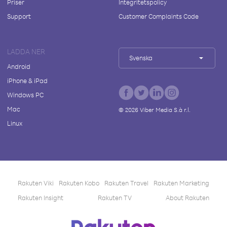
Priser
Integritetspolicy
Support
Customer Complaints Code
LADDA NER
Svenska
Android
iPhone & iPad
Windows PC
Mac
©
2026
Viber Media S.à r.l.
Linux
Rakuten Viki
Rakuten Kobo
Rakuten Travel
Rakuten Marketing
Rakuten Insight
Rakuten TV
About Rakuten