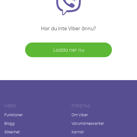
Har du inte Viber ännu?
Ladda ner nu
VIBER
FÖRETAG
Funktioner
Om Viber
Blogg
Varumärkescenter
Säkerhet
Karriär