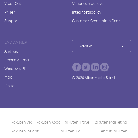
Viber Out
Villkor och policyer
Priser
Integritetspolicy
Support
Customer Complaints Code
LADDA NER
Svenska
Android
iPhone & iPad
Windows PC
Mac
©
2026
Viber Media S.à r.l.
Linux
Rakuten Viki
Rakuten Kobo
Rakuten Travel
Rakuten Marketing
Rakuten Insight
Rakuten TV
About Rakuten